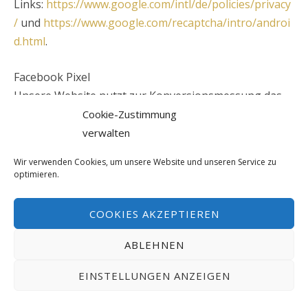
Links:
https://www.google.com/intl/de/policies/privacy
/
und
https://www.google.com/recaptcha/intro/androi
d.html
.
Facebook Pixel
Unsere Website nutzt zur Konversionsmessung das
Besucheraktions-Pixel von Facebook, Facebook Inc.,
Cookie-Zustimmung
1601 S. California Ave, Palo Alto, CA 94304, USA
verwalten
(“Facebook”).
Wir verwenden Cookies, um unsere Website und unseren Service zu
optimieren.
So kann das Verhalten der Seitenbesucher
nachverfolgt werden, nachdem diese durch Klick auf
COOKIES AKZEPTIEREN
eine Facebook-Werbeanzeige auf die Website des
Anbieters weitergeleitet wurden. Dadurch können die
ABLEHNEN
Wirksamkeit der Facebook-Werbeanzeigen für
EINSTELLUNGEN ANZEIGEN
statistische und Marktforschungszwecke ausgewertet
werden und zukünftige Werbemaßnahmen optimiert